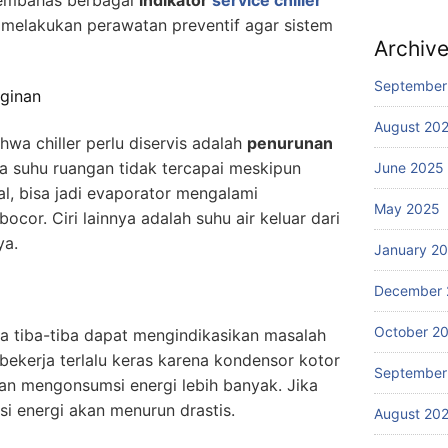
 membahas berbagai
indikator
service chiller
s melakukan perawatan preventif agar sistem
Archiv
September
nginan
August 20
hwa chiller perlu diservis adalah
penurunan
ila suhu ruangan tidak tercapai meskipun
June 2025
l, bisa jadi evaporator mengalami
May 2025
ocor. Ciri lainnya adalah suhu air keluar dari
ya.
January 2
December 
October 2
a tiba-tiba dapat mengindikasikan masalah
bekerja terlalu keras karena kondensor kotor
September
akan mengonsumsi energi lebih banyak. Jika
nsi energi akan menurun drastis.
August 20