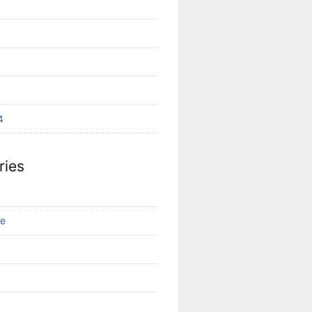
4
ries
ge