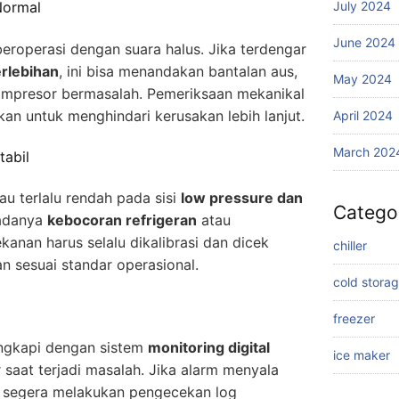
July 2024
Normal
June 2024
eroperasi dengan suara halus. Jika terdengar
erlebihan
, ini bisa menandakan bantalan aus,
May 2024
kompresor bermasalah. Pemeriksaan mekanikal
kan untuk menghindari kerusakan lebih lanjut.
April 2024
March 202
tabil
au terlalu rendah pada sisi
low pressure dan
Catego
adanya
kebocoran refrigeran
atau
tekanan harus selalu dikalibrasi dan dicek
chiller
n sesuai standar operasional.
cold stora
freezer
ngkapi dengan sistem
monitoring digital
ice maker
saat terjadi masalah. Jika alarm menyala
k segera melakukan pengecekan log