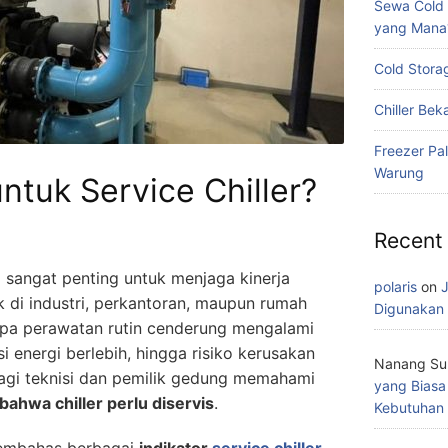
Sewa Cold S
yang Mana
Cold Stora
Chiller Bek
Freezer Pa
Warung
untuk Service Chiller?
Recent
 sangat penting untuk menjaga kinerja
polaris
on
J
k di industri, perkantoran, maupun rumah
Digunakan 
tanpa perawatan rutin cenderung mengalami
 energi berlebih, hingga risiko kerusakan
Nanang S
 bagi teknisi dan pemilik gedung memahami
yang Biasa
ahwa chiller perlu diservis
.
Kebutuhan