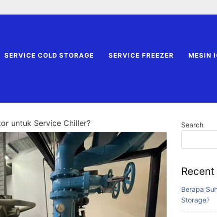
SERVICE COLD STORAGE
SERVICE FREEZER
MESIN 
or untuk Service Chiller?
Search
Recent
Berapa Suh
Storage?