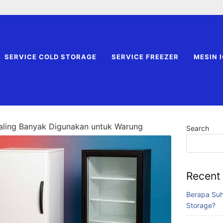
SERVICE COLD STORAGE
SERVICE FREEZER
MESIN 
aling Banyak Digunakan untuk Warung
Search
Recent
Berapa Suh
Storage?