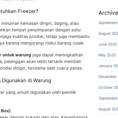
uhkan Freezer?
Archiv
September
, minuman kemasan dingin, daging, atau
uhkan tempat penyimpanan dengan suhu
August 20
enjaga kualitas produk, tetapi juga membantu
a karena mengurangi risiko barang rusak.
June 2025
r untuk warung
juga dapat meningkatkan
May 2025
a, pelanggan akan lebih tertarik membeli
January 2
ondisi dingin, terutama saat cuaca panas.
December 
g Digunakan di Warung
October 2
zer yang umum digunakan oleh pemilik
September
August 20
 Box)
esar dengan bukaan dari atas. Kapasitasnya