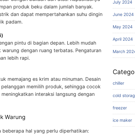
July 2024
impan produk beku dalam jumlah banyak.
listrik dan dapat mempertahankan suhu dingin
June 2024
rik padam.
May 2024
i)
April 2024
dengan pintu di bagian depan. Lebih mudah
k warung dengan ruang terbatas. Pengaturan
March 202
n lebih rapi.
Catego
uk memajang es krim atau minuman. Desain
chiller
pelanggan memilih produk, sehingga cocok
 meningkatkan interaksi langsung dengan
cold stora
freezer
uk Warung
ice maker
 beberapa hal yang perlu diperhatikan: