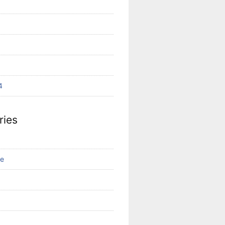
4
ries
ge