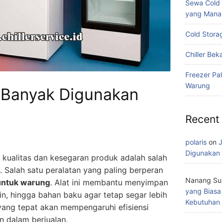
Sewa Cold S
yang Mana
Cold Stora
Chiller Bek
Freezer Pa
Warung
g Banyak Digunakan
Recent
polaris
on
J
Digunakan 
 kualitas dan kesegaran produk adalah salah
. Salah satu peralatan yang paling berperan
Nanang S
untuk warung
. Alat ini membantu menyimpan
yang Biasa
, hingga bahan baku agar tetap segar lebih
Kebutuhan
 yang tepat akan mempengaruhi efisiensi
 dalam berjualan.