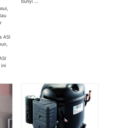
bunyi …
sui,
tau
r
s ASI
mun,
ASI
ini